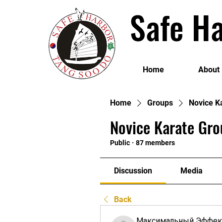
Safe Ha
Home
About
Home
Groups
Novice K
Novice Karate Gro
Public
·
87 members
Discussion
Media
Back
Максимальный Эффек