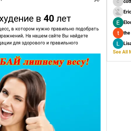
cot
cottalis
Eri
худение в 40 лет
Elo
оцесс, в котором нужно правильно подобрать 
the
пражнений. На нашем сайте Вы найдете 
ации для здорового и правильного 
Lis
See All