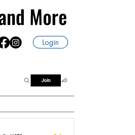
s and More
Login
Join