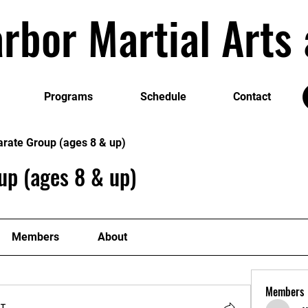
rbor Martial Art
Programs
Schedule
Contact
arate Group (ages 8 & up)
up (ages 8 & up)
Members
About
Members
т