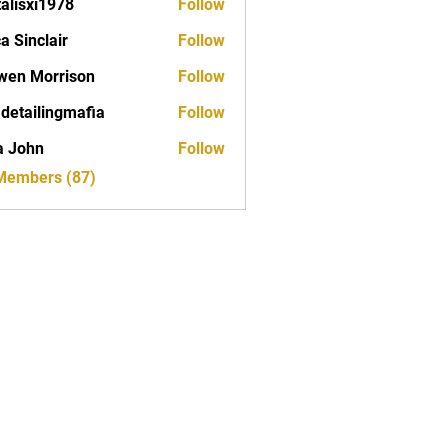
talisxi1978
Follow
xi1978
ca Sinclair
Follow
wen Morrison
Follow
 detailingmafia
Follow
a John
Follow
 Members (87)