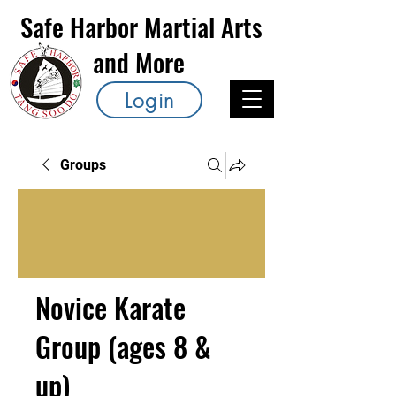
Safe Harbor Martial Arts
and More
Login
Groups
Novice Karate
Group (ages 8 &
up)