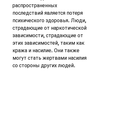
распространенных 
последствий является потеря 
психического здоровья. Люди, 
страдающие от наркотической 
зависимости, страдающие от 
этих зависимостей, таким как 
кража и насилие. Они также 
могут стать жертвами насилия 
со стороны других людей.
Заключение
Наркотическая и алкогольная 
зависимости имеют 
серьезные последствия для 
здоровья и социальной жизни 
человека. Понимание этих 
последствий может помочь 