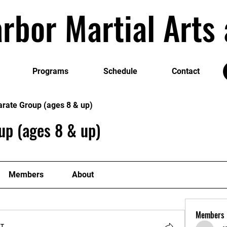
rbor Martial Art
Programs
Schedule
Contact
arate Group (ages 8 & up)
up (ages 8 & up)
Members
About
Members
т