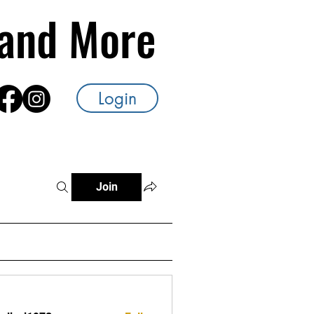
s and More
Login
Join