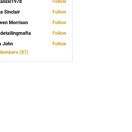
talisxi1978
Follow
xi1978
ca Sinclair
Follow
wen Morrison
Follow
 detailingmafia
Follow
a John
Follow
 Members (87)