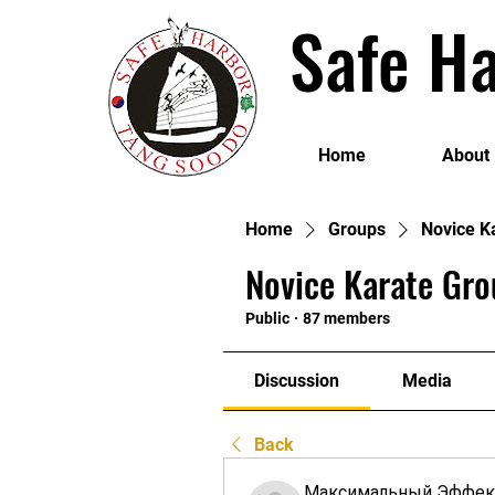
Safe Ha
Home
About
Home
Groups
Novice K
Novice Karate Gro
Public
·
87 members
Discussion
Media
Back
Максимальный Эффек