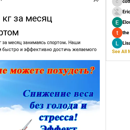
cot
cottalis
Eri
кг за месяц 
Elo
ртом
the
г за месяц занимаясь спортом. Наши 
Lis
 быстро и эффективно достичь желаемого 
See All