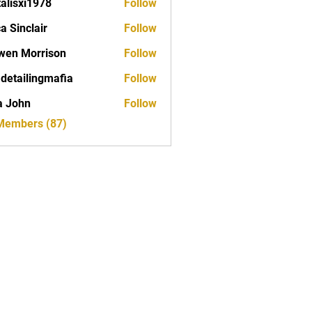
talisxi1978
Follow
xi1978
ca Sinclair
Follow
wen Morrison
Follow
 detailingmafia
Follow
a John
Follow
 Members (87)