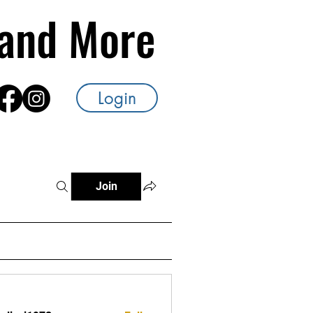
s and More
Login
Join