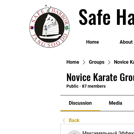
Safe Ha
Home
About
Home
Groups
Novice K
Novice Karate Gro
Public
·
87 members
Discussion
Media
Back
Максимальный Эффек