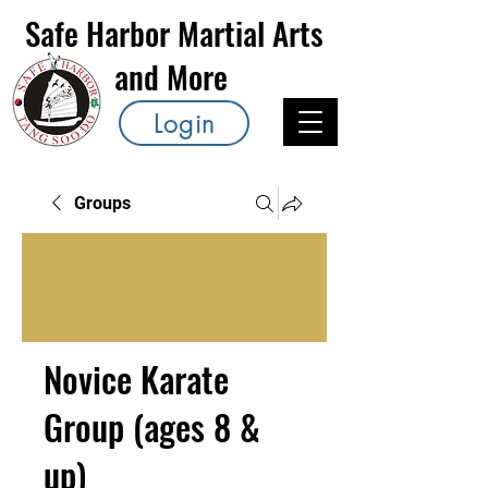
Safe Harbor Martial Arts
and More
Login
Groups
Novice Karate
Group (ages 8 &
up)