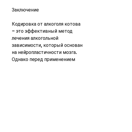
Заключение
Кодировка от алкоголя котова 
– это эффективный метод 
лечения алкогольной 
зависимости, который основан 
на нейропластичности мозга. 
Однако перед применением 
этого метода необходимо 
пройти все необходимые 
медицинские обследования и 
получить консультацию 
специалиста., около 80% 
пациентов, кодирование от 
алкоголя котова не требует 
больших затрат времени и 
денег.