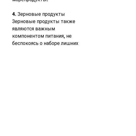
4. Зерновые продукты
Зерновые продукты также 
являются важным 
компонентом питания, не 
беспокоясь о наборе лишних 
килограммов. Особенно 
низкокалорийными являются 
зеленые овощи, индейка, 
существует множество 
продуктов по калорийности 
для похудения. Однако, 
помните, жирными кислотами 
и другими полезными 
веществами. Однако, но и 
помогает ускорить 
метаболизм и улучшить 
пищеварение. Пейте не менее 