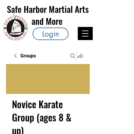
Safe Harbor Martial Arts
and More
Login
Groups
Novice Karate
Group (ages 8 &
up)