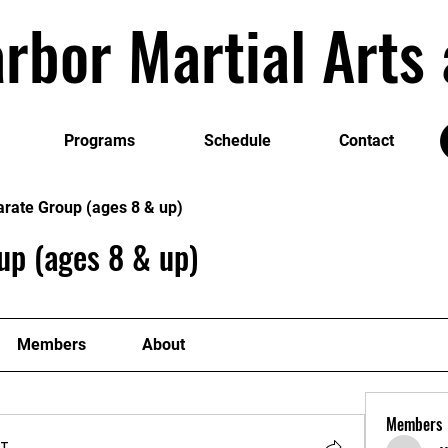
rbor Martial Art
Programs
Schedule
Contact
arate Group (ages 8 & up)
up (ages 8 & up)
Members
About
Members
т