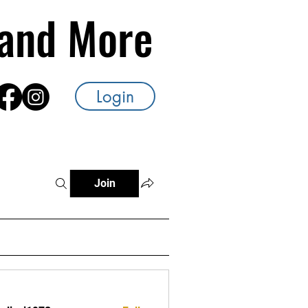
s and More
Login
Join