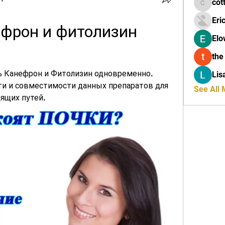
cot
cottalis
Eri
фрон и фитолизин 
Elo
the
ь Канефрон и Фитолизин одновременно. 
Lis
и и совместимости данных препаратов для 
See All
ящих путей.