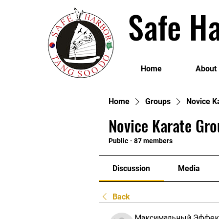
Safe Ha
Home
About
Home
Groups
Novice K
Novice Karate Gro
Public
·
87 members
Discussion
Media
Back
Максимальный Эффек