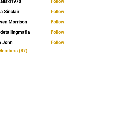
talisxi1978
Follow
xi1978
ca Sinclair
Follow
wen Morrison
Follow
 detailingmafia
Follow
a John
Follow
 Members (87)