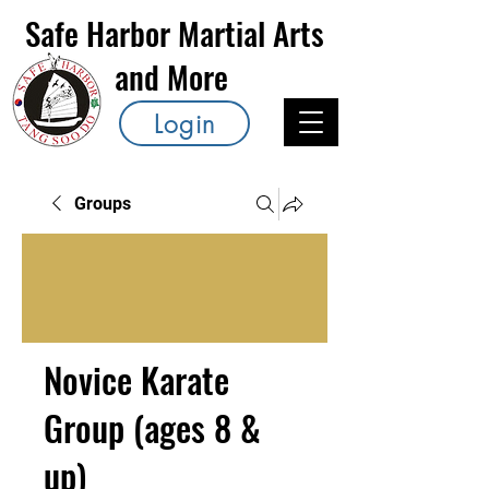
Safe Harbor Martial Arts
and More
Login
Groups
Novice Karate
Group (ages 8 &
up)