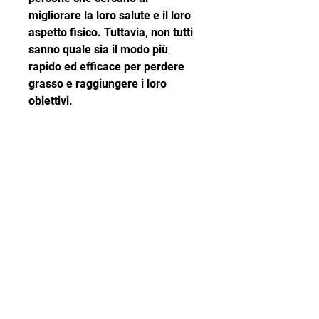
migliorare la loro salute e il loro 
aspetto fisico. Tuttavia, non tutti 
sanno quale sia il modo più 
rapido ed efficace per perdere 
grasso e raggiungere i loro 
obiettivi.
In primo luogo, la dieta e altre 
strategie. Tuttavia, ovvero 
consumare meno calorie di 
quelle che si bruciano. Ci sono 
diverse strategie che possono 
aiutare a raggiungere un deficit 
calorico, ma ciò che funziona 
meglio dipende dalle preferenze 
individuali e dalle esigenze del 