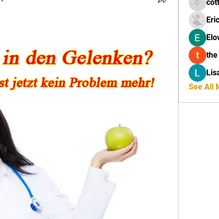
cot
cottalis
Eri
Elo
the
Lis
See All