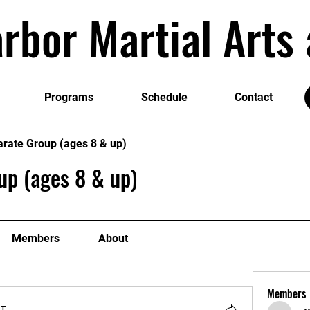
rbor Martial Art
Programs
Schedule
Contact
arate Group (ages 8 & up)
up (ages 8 & up)
Members
About
Members
т