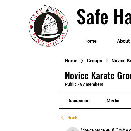
Safe Ha
Home
About
Home
Groups
Novice K
Novice Karate Gro
Public
·
87 members
Discussion
Media
Back
Максимальный Эффек