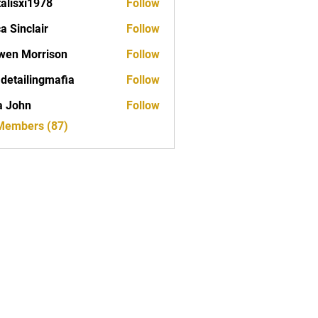
talisxi1978
Follow
xi1978
ca Sinclair
Follow
wen Morrison
Follow
 detailingmafia
Follow
a John
Follow
 Members (87)