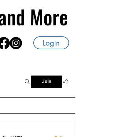
s and More
Login
Join