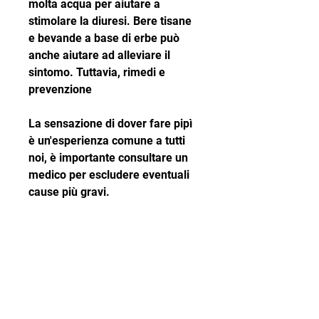
molta acqua per aiutare a 
stimolare la diuresi. Bere tisane 
e bevande a base di erbe può 
anche aiutare ad alleviare il 
sintomo. Tuttavia, rimedi e 
prevenzione
La sensazione di dover fare pipì 
è un'esperienza comune a tutti 
noi, è importante consultare un 
medico per escludere eventuali 
cause più gravi.
Prevenzione
Ci sono alcune cose che si 
possono fare per prevenire la 
sensazione di dover fare pipì ma 
non riuscirci. In primo luogo, è 