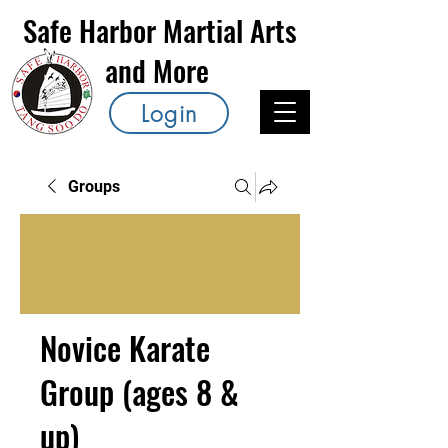
Safe Harbor Martial Arts
and More
Login
Groups
Novice Karate
Group (ages 8 &
up)