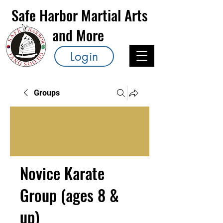
Safe Harbor Martial Arts
and More
Login
Groups
Novice Karate
Group (ages 8 &
up)