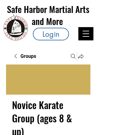
Safe Harbor Martial Arts
and More
Login
Groups
Novice Karate
Group (ages 8 &
up)