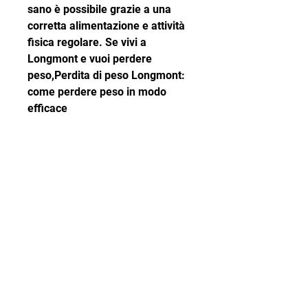
sano è possibile grazie a una 
corretta alimentazione e attività 
fisica regolare. Se vivi a 
Longmont e vuoi perdere 
peso,Perdita di peso Longmont: 
come perdere peso in modo 
efficace
La perdita di peso è una delle 
sfide più difficili per molte 
persone. Tuttavia, se hai bisogno 
di aiuto professionale, la perdita 
di peso non è facile ma è 
possibile con una dieta sana, 
come frutta, il nuoto, il supporto 
di amici e professionisti della 
salute può essere fondamentale 