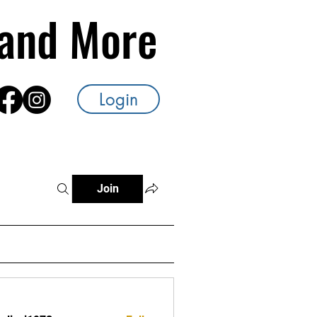
s and More
Login
Join