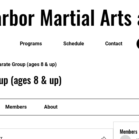
rbor Martial Art
Programs
Schedule
Contact
arate Group (ages 8 & up)
up (ages 8 & up)
Members
About
Members
т