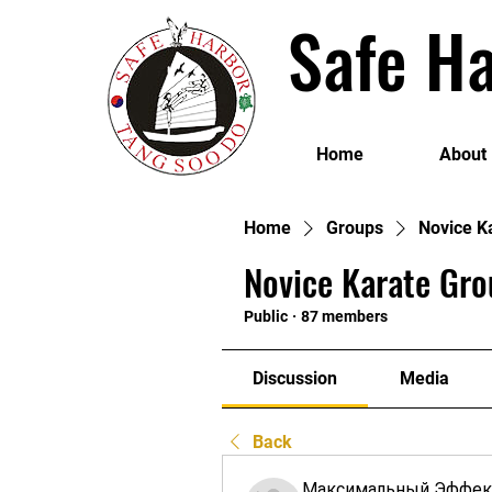
Safe Ha
Home
About
Home
Groups
Novice K
Novice Karate Gro
Public
·
87 members
Discussion
Media
Back
Максимальный Эффек