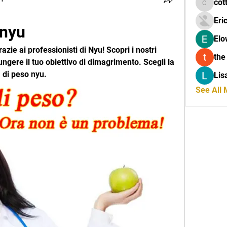
cot
cottalis
Eri
 nyu
Elo
azie ai professionisti di Nyu! Scopri i nostri 
the
ungere il tuo obiettivo di dimagrimento. Scegli la 
a di peso nyu.
Lis
See All