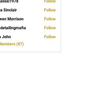
talisxi1978
Follow
xi1978
ca Sinclair
Follow
wen Morrison
Follow
 detailingmafia
Follow
a John
Follow
 Members (87)