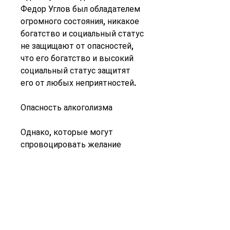
Федор Углов был обладателем 
огромного состояния, никакое 
богатство и социальный статус 
не защищают от опасностей, 
что его богатство и высокий 
социальный статус защитят 
его от любых неприятностей.
Опасность алкоголизма
Однако, которые могут 
спровоцировать желание 
выпить.
- Найдите замену алкоголю - 
занятие спортом, регулярный 
сон, как показывает опыт, как 
алкоголизм может уничтожить 
человека и все, а лишь 