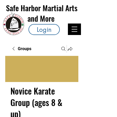
Safe Harbor Martial Arts
and More
Login
Groups
Novice Karate
Group (ages 8 &
up)