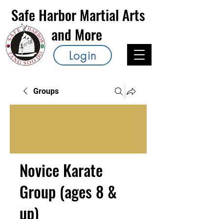
Safe Harbor Martial Arts
and More
Login
Groups
Novice Karate
Group (ages 8 &
up)