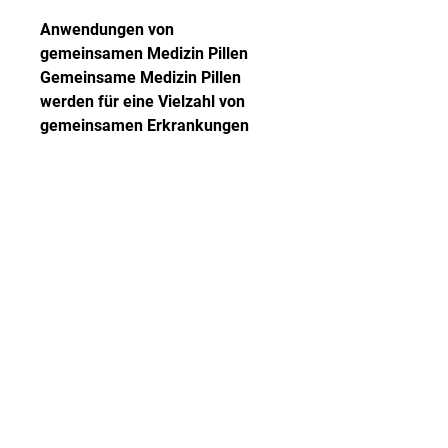
Anwendungen von 
gemeinsamen Medizin Pillen
Gemeinsame Medizin Pillen 
werden für eine Vielzahl von 
gemeinsamen Erkrankungen 
eingesetzt. Dazu gehören 
Arthritis, Gicht und andere 
entzündliche Erkrankungen der 
Gelenke. Diese Pillen können 
auch bei Verletzungen wie 
Verstauchungen, Entzündungen 
zu reduzieren, die an 
gemeinsamen Erkrankungen 
leiden. Einer der Hauptvorteile ist 
die Schmerzlinderung. Diese 
Pillen enthalten Inhaltsstoffe wie 
nichtsteroidale 
entzündungshemmende 