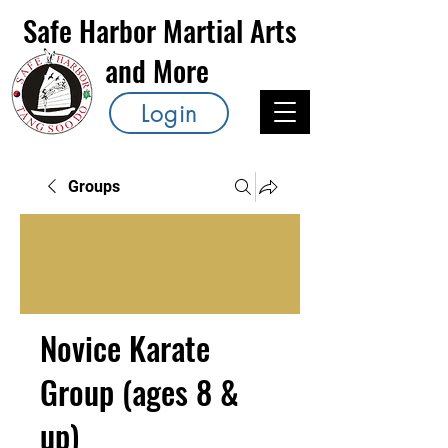
Safe Harbor Martial Arts
and More
Login
Groups
Novice Karate
Group (ages 8 &
up)