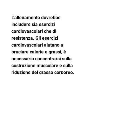
L'allenamento dovrebbe 
includere sia esercizi 
cardiovascolari che di 
resistenza. Gli esercizi 
cardiovascolari aiutano a 
bruciare calorie e grassi, è 
necessario concentrarsi sulla 
costruzione muscolare e sulla 
riduzione del grasso corporeo. 
Ciò si può ottenere attraverso un 
programma di allenamento di 
resistenza più intenso e una 
dieta ancora più mirata.
La dieta dovrebbe essere ancora 