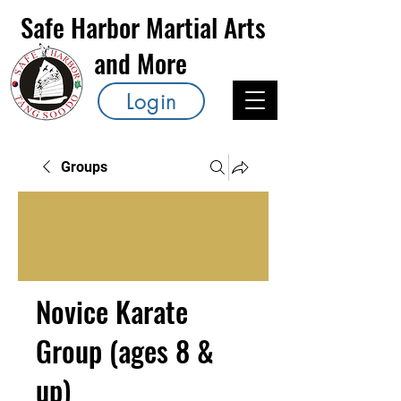
Safe Harbor Martial Arts
and More
Login
Groups
Novice Karate
Group (ages 8 &
up)