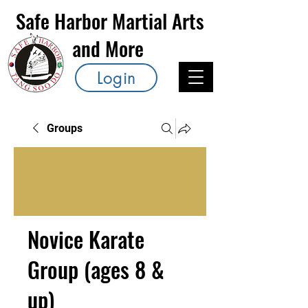
Safe Harbor Martial Arts
and More
Login
Groups
Novice Karate
Group (ages 8 &
up)