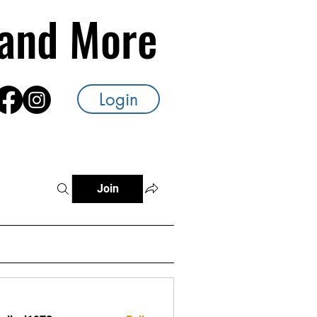
s and More
Login
Join