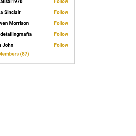
talisxi1978
Follow
xi1978
ca Sinclair
Follow
wen Morrison
Follow
 detailingmafia
Follow
a John
Follow
 Members (87)