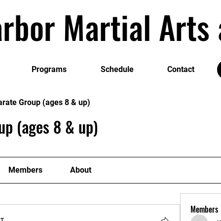
rbor Martial Art
Programs
Schedule
Contact
arate Group (ages 8 & up)
up (ages 8 & up)
Members
About
Members
т