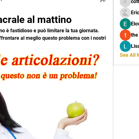
cot
cottalis
Eri
crale al mattino
Elo
o è fastidioso e può limitare la tua giornata. 
the
ffrontare al meglio questo problema con i nostri 
Lis
See All