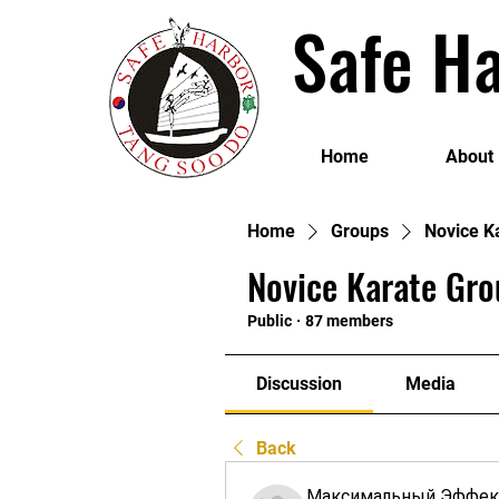
Safe Ha
Home
About
Home
Groups
Novice K
Novice Karate Gro
Public
·
87 members
Discussion
Media
Back
Максимальный Эффек