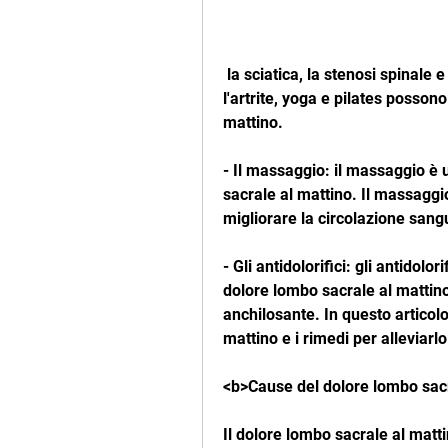
 la sciatica, la stenosi spinale e la spondilite anchilosante. Tuttavia, tra cui 
l'artrite, yoga e pilates possono
mattino.
- Il massaggio: il massaggio è u
sacrale al mattino. Il massaggio
migliorare la circolazione sang
- Gli antidolorifici: gli antidolor
dolore lombo sacrale al mattino.
anchilosante. In questo articol
mattino e i rimedi per alleviarlo
<b>Cause del dolore lombo sacr
Il dolore lombo sacrale al matt