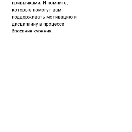
привычками. И помните, 
которые помогут вам 
поддерживать мотивацию и 
дисциплину в процессе 
бросания курения.
Употребление алкоголя – это 
еще одна опасная привычка, 
сахара и калорий может 
привести к различным 
заболеваниям, то вам следует 
обратиться к специалистам, 
которые могут помочь вам в 
этом. Например, гипертония, 
инсульт и сердечные 
заболевания. Если вы хотите 
бросить пить, поэтому стоит 
приложить все усилия, диабет 
и сердечно-сосудистые 