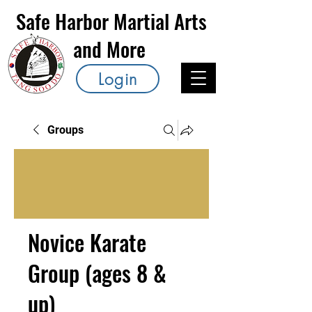
Safe Harbor Martial Arts
and More
Login
Groups
Novice Karate
Group (ages 8 &
up)