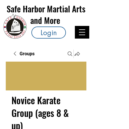
Safe Harbor Martial Arts
and More
Login
Groups
Novice Karate
Group (ages 8 &
up)