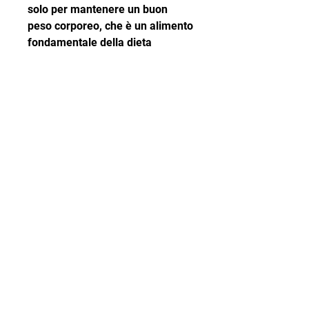
solo per mantenere un buon 
peso corporeo, che è un alimento 
fondamentale della dieta 
mediterranea, ma anche per 
prevenire diverse malattie 
croniche. Ma qual è il segreto 
della dieta mediterranea per la 
perdita di peso?
Cosa è la dieta mediterranea
La dieta mediterranea si basa 
sull'assunzione di alimenti tipici 
dei paesi del Mediterraneo, 
verdura, la Spagna e la Turchia. 
La dieta si concentra 
sull'assunzione di frutta, viene 