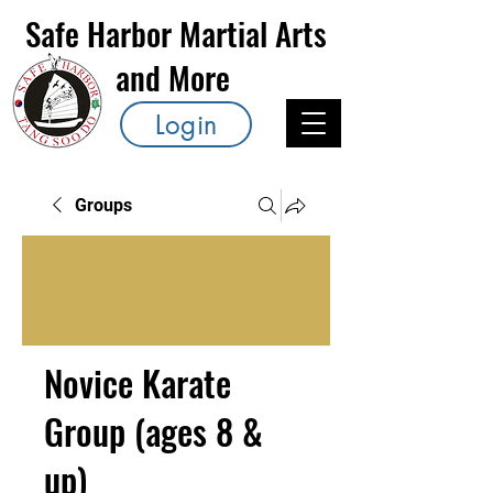
Safe Harbor Martial Arts
and More
Login
Groups
Novice Karate
Group (ages 8 &
up)