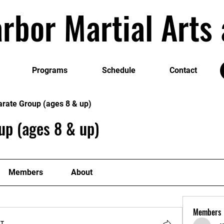
rbor Martial Art
Programs
Schedule
Contact
arate Group (ages 8 & up)
up (ages 8 & up)
Members
About
Members
т