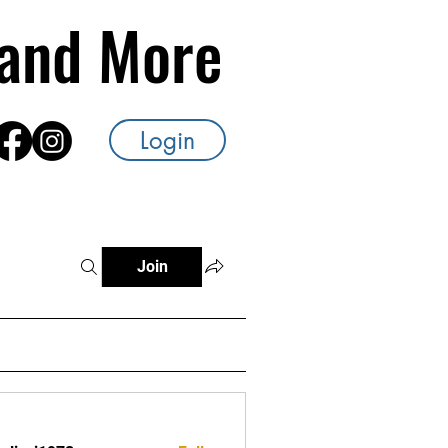
s and More
Login
Join