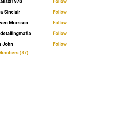
talisxi1978
Follow
xi1978
ca Sinclair
Follow
wen Morrison
Follow
 detailingmafia
Follow
a John
Follow
 Members (87)