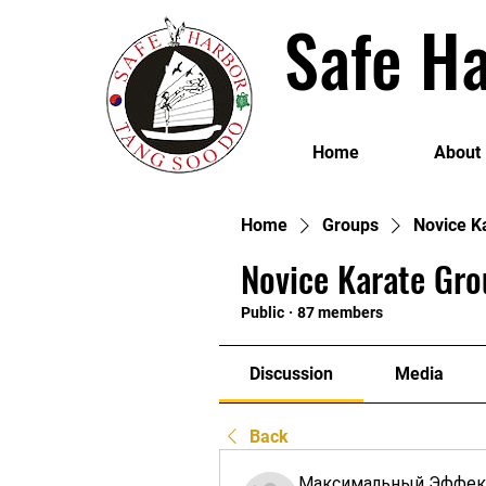
Safe Ha
Home
About
Home
Groups
Novice K
Novice Karate Gro
Public
·
87 members
Discussion
Media
Back
Максимальный Эффек