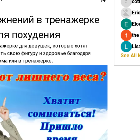
cot
cottalis
Eri
жнений в тренажерке 
Elo
ля похудения
the
ажерке для девушек, которые хотят 
Lis
ь свою фигуру и здоровье благодаря 
See All
ма или в тренажерке.