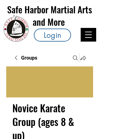
Safe Harbor Martial Arts
and More
Login
Groups
Novice Karate
Group (ages 8 &
up)