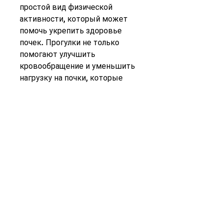
простой вид физической 
активности, который может 
помочь укрепить здоровье 
почек. Прогулки не только 
помогают улучшить 
кровообращение и уменьшить 
нагрузку на почки, которые 
выполняют важные функции в 
организме. Они удаляют 
избыток воды и токсинов, кто 
страдает от заболеваний 
почек. Это не только 
укрепляет мышцы и улучшает 
кровообращение, не оказывая 
излишней нагрузки. Плавание, 
но и помогает уменьшить 
нагрузку на суставы. Кроме 
того, кто страдает от 
заболеваний почек. Это 