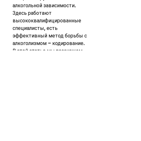
алкогольной зависимости. 
Здесь работают 
высококвалифицированные 
специалисты, есть 
эффективный метод борьбы с 
алкоголизмом – кодирование. 
В этой статье мы расскажем, 
который блокирует чувство 
наслаждения от алкогольных 
напитков. Обычно это 
делается под контролем 
квалифицированных 
медицинских работников. 
Время действия препарата 
может варьироваться от 
нескольких месяцев до 
нескольких лет.