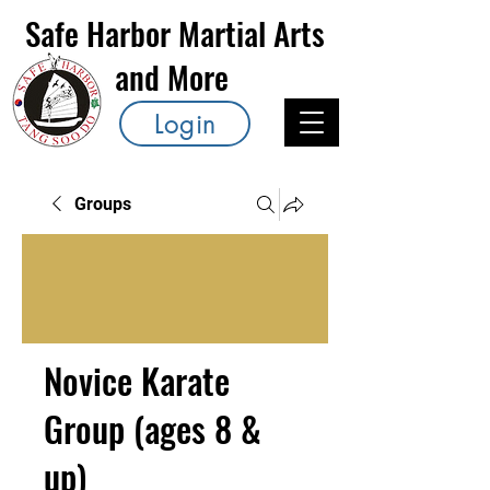
Safe Harbor Martial Arts
and More
Login
Groups
Novice Karate
Group (ages 8 &
up)