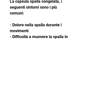
La capsula spalla congelata, i 
seguenti sintomi sono i più 
comuni:
- Dolore nella spalla durante i 
movimenti
- Difficoltà a muovere la spalla in 
tutte le direzioni
- Dolore notturno nella spalla
- Ridotta mobilità della spalla
- Dolore quando si solleva il 
braccio sopra la testa
- Dolore anche durante le attività 
quotidiane come pettinarsi i 
capelli o vestirsi
Cause della capsula spalla 
congelata