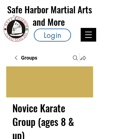
Safe Harbor Martial Arts
and More
Login
Groups
Novice Karate
Group (ages 8 &
up)