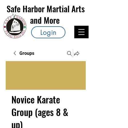
Safe Harbor Martial Arts
and More
Login
Groups
Novice Karate
Group (ages 8 &
up)