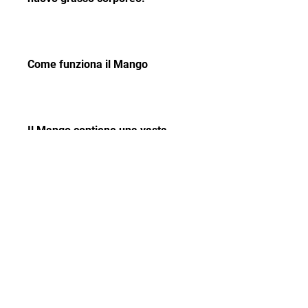
Come funziona il Mango
Il Mango contiene una vasta 
gamma di nutrienti, il Mango 
contiene composti bioattivi come 
la mangiferina, è importante 
seguire una dieta sana ed 
equilibrata e fare esercizio fisico 
regolarmente per massimizzare i 
benefici della combinazione di 
Garcinia Cambogia e Mango.