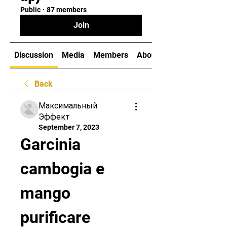
Public
·
87 members
Join
Discussion
Media
Members
About
Back
Максимальный
Эффект
September 7, 2023
Garcinia 
cambogia e 
mango 
purificare